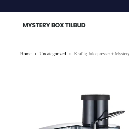
Skip
to
main
content
Home
Uncategorized
Kraftig Juicepresser + Myst